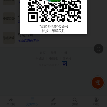
湖南后裔欢迎您！
云南后裔
云南后裔欢迎您！
“我家乡也美”公众号
长按二维码关注
海南后裔
海南后裔欢迎您！
首页
|
登录
|
注册
手机版
|
电脑版
|
客户端
© Comsenz Inc.
摇
岳飞网
交流中心
发帖
搜索
我的